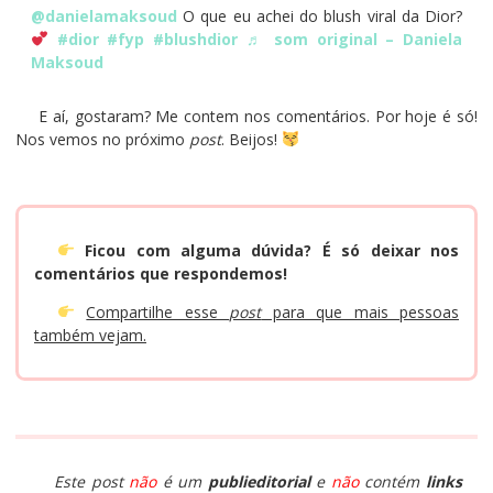
@danielamaksoud
O que eu achei do blush viral da Dior?
#dior
#fyp
#blushdior
♬ som original – Daniela
Maksoud
E aí, gostaram? Me contem nos comentários. Por hoje é só!
Nos vemos no próximo
post
. Beijos!
Ficou com alguma dúvida? É só deixar nos
comentários que respondemos!
Compartilhe esse
post
para que mais pessoas
também vejam.
Este post
não
é um
publieditorial
e
não
contém
links